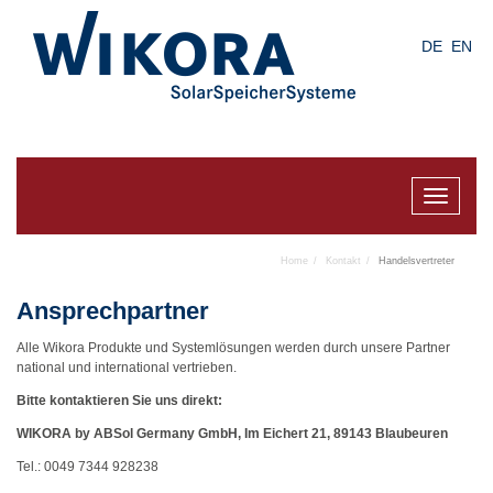
Skip
to
DE
EN
main
content
Toggle
navigat
Home
Kontakt
Handelsvertreter
Ansprechpartner
Alle Wikora Produkte und Systemlösungen werden durch unsere Partner
national und international vertrieben.
Bitte kontaktieren Sie uns direkt:
WIKORA by ABSol Germany GmbH, Im Eichert 21, 89143 Blaubeuren
Tel.: 0049 7344 928238