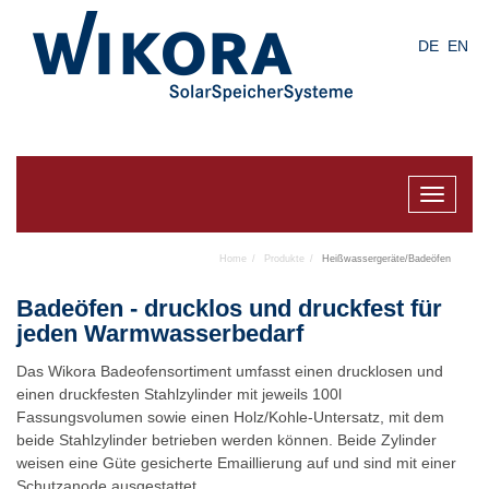
Skip
to
DE
EN
main
content
Toggle
navigat
Home
Produkte
Heißwassergeräte/Badeöfen
Badeöfen - drucklos und druckfest für
jeden Warmwasserbedarf
Das Wikora Badeofensortiment umfasst einen drucklosen und
einen druckfesten Stahlzylinder mit jeweils 100l
Fassungsvolumen sowie einen Holz/Kohle-Untersatz, mit dem
beide Stahlzylinder betrieben werden können. Beide Zylinder
weisen eine Güte gesicherte Emaillierung auf und sind mit einer
Schutzanode ausgestattet.