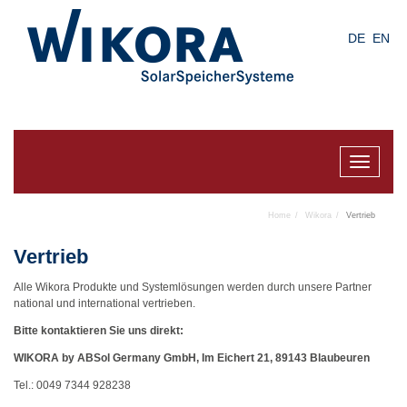
Skip
to
DE
EN
main
content
Toggle
navigat
Home
Wikora
Vertrieb
Vertrieb
Alle Wikora Produkte und Systemlösungen werden durch unsere Partner
national und international vertrieben.
Bitte kontaktieren Sie uns direkt:
WIKORA by ABSol Germany GmbH, Im Eichert 21, 89143 Blaubeuren
Tel.: 0049 7344 928238