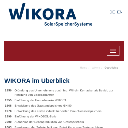
Skip
to
DE
EN
main
content
Toggle
navigat
Home
Wikora
Geschichte
WIKORA im Überblick
1950
Gründung des Unternehmens durch Ing. Wilhelm Kornacker als Betrieb zur
Fertigung von Badeapparaten
1955
Einführung der Handelsmarke WIKORA
1968
Entwicklung des Gasstandspeichers GH 80
1976
Entwicklung des ersten indirekt beheizten Brauchwasserspeichers
1999
Einführung der WIKOSOL-Serie
2000
Aufnahme der Serienproduktion von Grossspeichern
2003
Erweiterung der Solartechnik und Entwicklung zum Systemanbieter