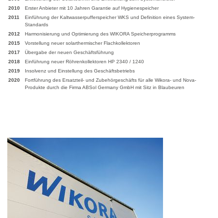
2010
Erster Anbieter mit 10 Jahren Garantie auf Hygienespeicher
2011
Einführung der Kaltwasserpufferspeicher WKS und Definition eines System-
Standards
2012
Harmonisierung und Optimierung des WIKORA Speicherprogramms
2015
Vorstellung neuer solarthermischer Flachkollektoren
2017
Übergabe der neuen Geschäftsführung
2018
Einführung neuer Röhrenkollektoren HP 2340 / 1240
2019
Insolvenz und Einstellung des Geschäftsbetriebs
2020
Fortführung des Ersatzteil- und Zubehörgeschäfts für alle Wikora- und Nova-
Produkte durch die Firma ABSol Germany GmbH mit Sitz in Blaubeuren