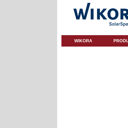
Skip
to
main
content
WIKORA
PROD