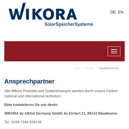
Skip
to
DE
EN
main
content
Toggle
navigat
Home
Kontakt
Handelsvertreter
Ansprechpartner
Alle Wikora Produkte und Systemlösungen werden durch unsere Partner
national und international vertrieben.
Bitte kontaktieren Sie uns direkt:
WIKORA by ABSol Germany GmbH, Im Eichert 21, 89143 Blaubeuren
Tel.: 0049 7344 928238