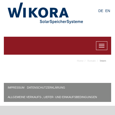
Skip
to
DE
EN
main
content
Toggle
navigat
Home
Kontakt
Intern
IMPRESSUM
DATENSCHUTZERKLÄRUNG
ALLGEMEINE VERKAUFS-, LIEFER- UND EINKAUFSBEDINGUNGEN