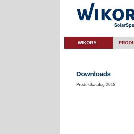
Skip
to
main
content
WIKORA
PROD
Downloads
Produktkatalog 2019