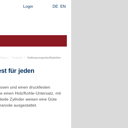
Login
DE
EN
Home
Produkte
Heißwassergeräte/Badeöfen
st für jeden
losen und einen druckfesten
e einen Holz/Kohle-Untersatz, mit
Beide Zylinder weisen eine Güte
tzanode ausgestattet.