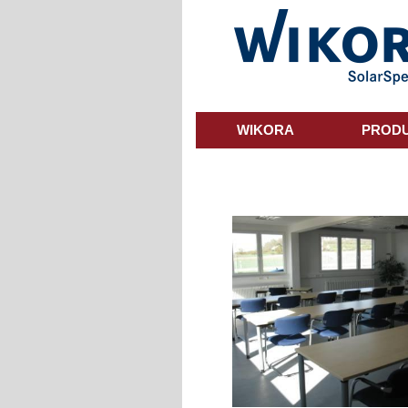
Skip
to
main
content
WIKORA
PROD