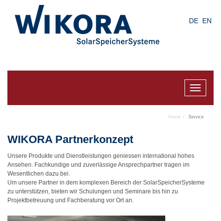
Skip
to
DE
EN
main
content
Toggle
navigat
Home
Service
WIKORA Partnerkonzept
Unsere Produkte und Dienstleistungen geniessen international hohes
Ansehen. Fachkundige und zuverlässige Ansprechpartner tragen im
Wesentlichen dazu bei.
Um unsere Partner in dem komplexen Bereich der SolarSpeicherSysteme
zu unterstützen, bieten wir Schulungen und Seminare bis hin zu
Projektbetreuung und Fachberatung vor Ort an.