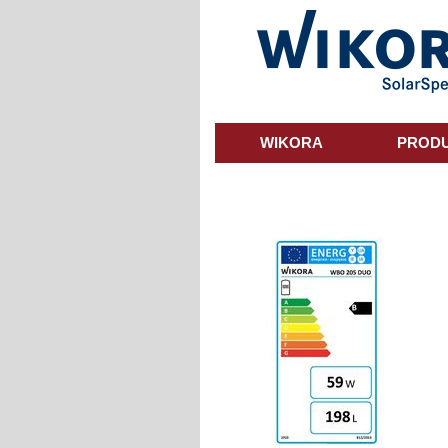
Skip
to
main
content
WIKORA
PROD