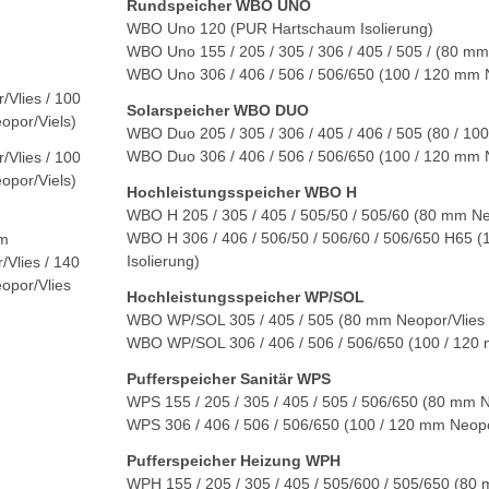
Rundspeicher WBO UNO
WBO Uno
120
(PUR Hartschaum Isolierung)
WBO Uno
155
/
205
/
305
/
306
/
405
/
505
/ (80 mm 
WBO Uno
306
/
406
/
506
/
506/650
(100 / 120 mm N
/Vlies / 100
Solarspeicher WBO DUO
opor/Viels)
WBO Duo
205
/
305
/
306
/
405
/
406
/
505
(80 / 100
WBO Duo
306
/
406
/
506
/
506/650
(100 / 120 mm N
/Vlies / 100
opor/Viels)
Hochleistungsspeicher WBO H
WBO H
205
/
305
/
405
/
505/50
/
505/60
(80 mm Neo
WBO H
306
/
406
/
506/50
/
506/60
/
506/650 H65
(1
mm
Isolierung)
Vlies / 140
opor/Vlies
Hochleistungsspeicher WP/SOL
WBO WP/SOL
305
/
405
/
505
(80 mm Neopor/Vlies 
WBO WP/SOL
306
/
406
/
506
/
506/650
(100 / 120 
Pufferspeicher Sanitär WPS
WPS
155
/
205
/
305
/
405
/
505
/
506/650
(80 mm Ne
WPS
306
/
406
/
506
/
506/650
(100 / 120 mm Neopo
Pufferspeicher Heizung WPH
WPH
155
/
205
/
305
/
405
/
505/600
/
505/650
(80 m