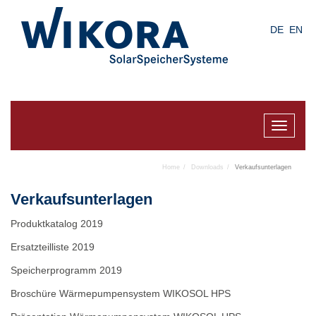
Skip
to
DE
EN
main
content
Toggle
navigat
Home
Downloads
Verkaufsunterlagen
Verkaufsunterlagen
Produktkatalog 2019
Ersatzteilliste 2019
Speicherprogramm 2019
Broschüre Wärmepumpensystem WIKOSOL HPS