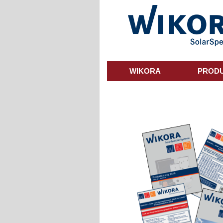
Skip
to
main
content
WIKORA
PROD