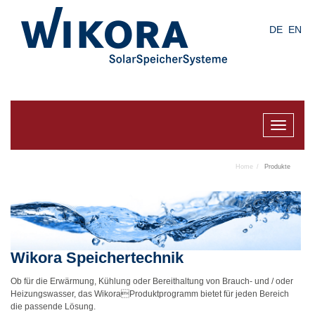
Skip
to
DE
EN
main
content
Toggle
navigat
Home
Produkte
Wikora Speichertechnik
Ob für die Erwärmung, Kühlung oder Bereithaltung von Brauch- und / oder
Heizungswasser, das WikoraProduktprogramm bietet für jeden Bereich
die passende Lösung.