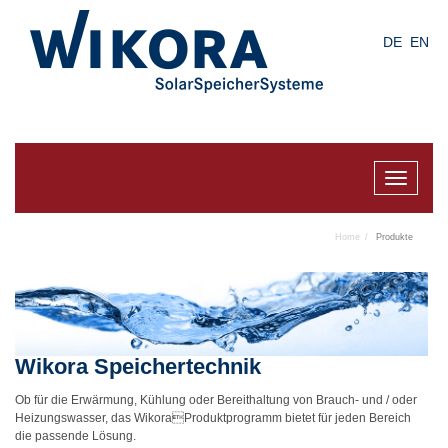
Skip
to
DE
EN
main
content
Toggle
navigat
Home
Produkte
Wikora Speichertechnik
Ob für die Erwärmung, Kühlung oder Bereithaltung von Brauch- und / oder
Heizungswasser, das WikoraProduktprogramm bietet für jeden Bereich
die passende Lösung.