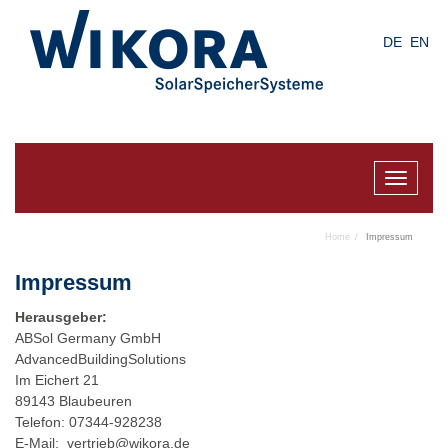
Skip
to
DE
EN
main
content
Toggle
navigat
Home
Impressum
Impressum
Herausgeber:
ABSol Germany GmbH
AdvancedBuildingSolutions
Im Eichert 21
89143 Blaubeuren
Telefon: 07344-928238
E-Mail:
vertrieb@wikora.de