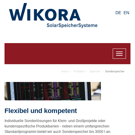
Skip
to
DE
EN
main
content
Toggle
navigat
Home
Produkte
Speicher
Sonderspeicher
Flexibel und kompetent
Individuelle Sonderlösungen für Klein- und Großprojekte oder
kundenspezifische Produktserien - neben einem umfangreichen
Standardprogramm bietet wir auch Sonderspeicher bis 3000 l an.