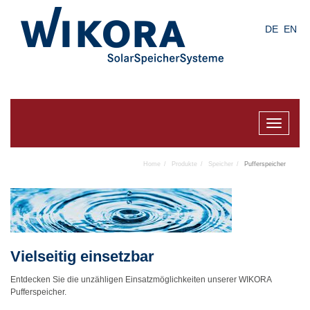
Skip
to
DE
EN
main
content
Toggle
navigat
Home
Produkte
Speicher
Pufferspeicher
Vielseitig einsetzbar
Entdecken Sie die unzähligen Einsatzmöglichkeiten unserer WIKORA
Pufferspeicher.