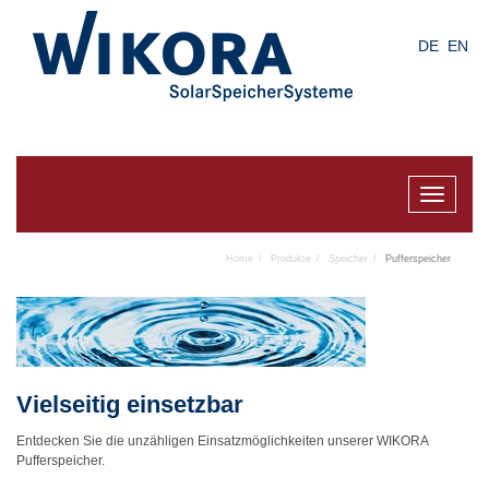
Skip
to
DE
EN
main
content
Toggle
navigat
Home
Produkte
Speicher
Pufferspeicher
Vielseitig einsetzbar
Entdecken Sie die unzähligen Einsatzmöglichkeiten unserer WIKORA
Pufferspeicher.