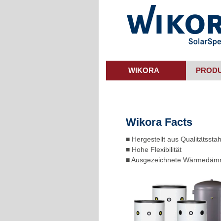
Skip
to
main
content
WIKORA
PROD
Wikora Facts
■ Hergestellt aus Qualitätsstah
■ Hohe Flexibilität
■ Ausgezeichnete Wärmedä