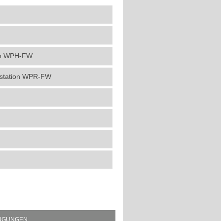
ion WPH-FW
erstation WPR-FW
INGUNGEN