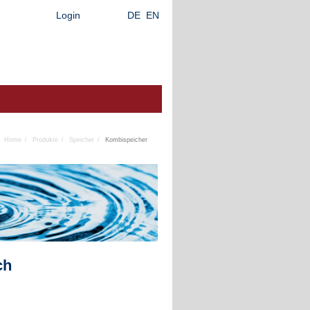
Login
DE
EN
Home
Produkte
Speicher
Kombispeicher
ch