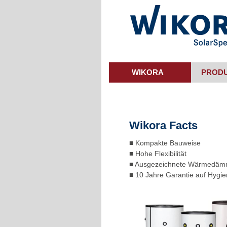
Skip
to
main
content
WIKORA
PROD
Wikora Facts
■ Kompakte Bauweise
■ Hohe Flexibilität
■ Ausgezeichnete Wärmedä
■ 10 Jahre Garantie auf Hygi