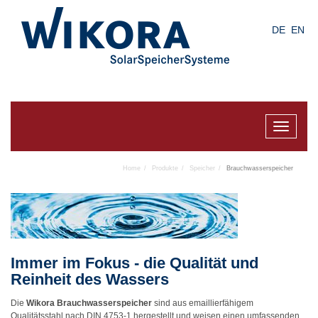
Skip
to
DE
EN
main
content
Toggle
navigat
Home
Produkte
Speicher
Brauchwasserspeicher
Immer im Fokus - die Qualität und
Reinheit des Wassers
Die
Wikora Brauchwasserspeicher
sind aus emaillierfähigem
Qualitätsstahl nach DIN 4753-1 hergestellt und weisen einen umfassenden