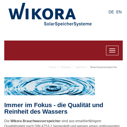
Skip
to
DE
EN
main
content
Toggle
navigat
Home
Produkte
Speicher
Brauchwasserspeicher
Immer im Fokus - die Qualität und
Reinheit des Wassers
Die
Wikora Brauchwasserspeicher
sind aus emaillierfähigem
Qualitätsstahl nach DIN 4753-1 hergestellt und weisen einen umfassenden