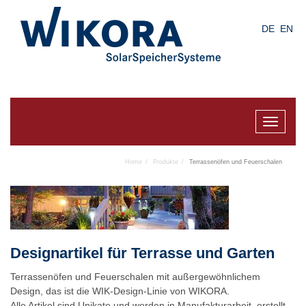
Skip
to
DE
EN
main
content
Toggle
navigat
Home
Produkte
Terrassenöfen und Feuerschalen
Designartikel für Terrasse und Garten
Terrassenöfen und Feuerschalen mit außergewöhnlichem
Design, das ist die WIK-Design-Linie von WIKORA.
Alle Artikel sind Unikate und werden in Manufakturarbeit erstellt.