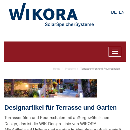
Skip
to
DE
EN
main
content
Toggle
navigat
Home
Produkte
Terrassenöfen und Feuerschalen
Designartikel für Terrasse und Garten
Terrassenöfen und Feuerschalen mit außergewöhnlichem
Design, das ist die WIK-Design-Linie von WIKORA.
Alle Artikel sind Unikate und werden in Manufakturarbeit erstellt.