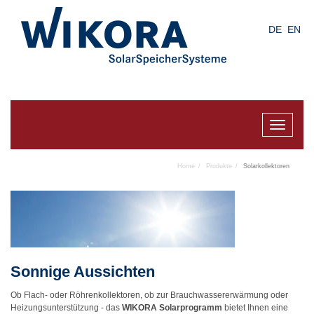
Skip
to
DE
EN
main
content
Toggle
navigat
Home
Produkte
Solarkollektoren
Sonnige Aussichten
Ob Flach- oder Röhrenkollektoren, ob zur Brauchwassererwärmung oder
Heizungsunterstützung - das
WIKORA Solarprogramm
bietet Ihnen eine