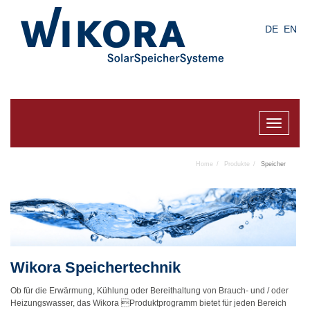
Skip
to
DE
EN
main
content
Toggle
navigat
Home
Produkte
Speicher
Wikora Speichertechnik
Ob für die Erwärmung, Kühlung oder Bereithaltung von Brauch- und / oder
Heizungswasser, das Wikora Produktprogramm bietet für jeden Bereich