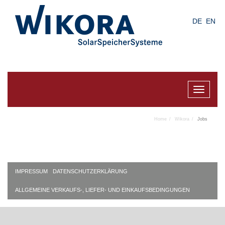
Skip
to
DE
EN
main
content
Toggle
navigat
Home
Wikora
Jobs
IMPRESSUM
DATENSCHUTZERKLÄRUNG
ALLGEMEINE VERKAUFS-, LIEFER- UND EINKAUFSBEDINGUNGEN