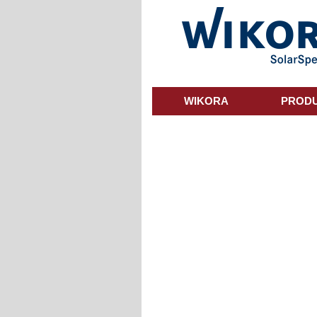
Skip
to
main
content
WIKORA
PROD