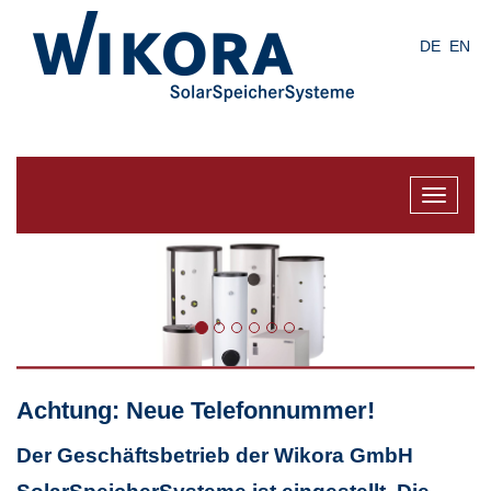
Skip
to
DE
EN
main
content
Toggle
navigat
Achtung: Neue Telefonnummer!
Der Geschäftsbetrieb der Wikora GmbH