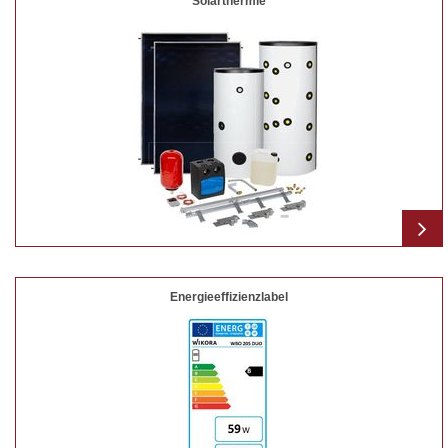
Solarthermie
Energieeffizienzlabel