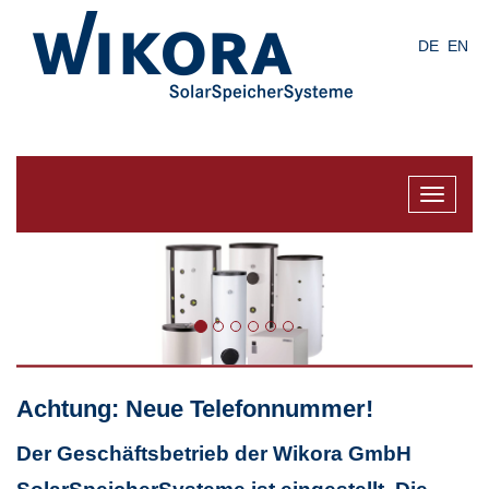
Skip
to
DE
EN
main
content
Toggle
navigat
Achtung: Neue Telefonnummer!
Der Geschäftsbetrieb der Wikora GmbH